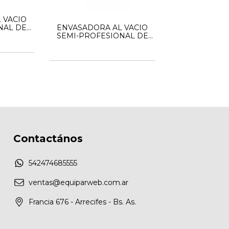
 VACIO
ENVASADORA AL VACIO
NAL DE
SEMI-PROFESIONAL DE
C901
CAMPANA VAC801
Contactános
542474685555
ventas@equiparweb.com.ar
Francia 676 - Arrecifes - Bs. As.