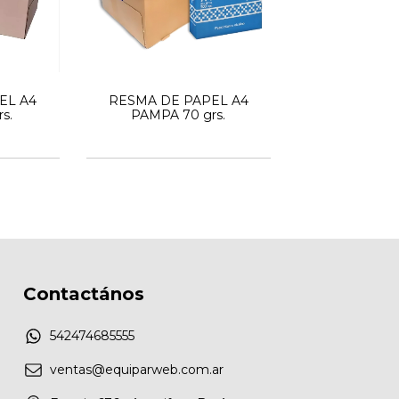
EL A4
RESMA DE PAPEL A4
s.
PAMPA 70 grs.
Contactános
542474685555
ventas@equiparweb.com.ar