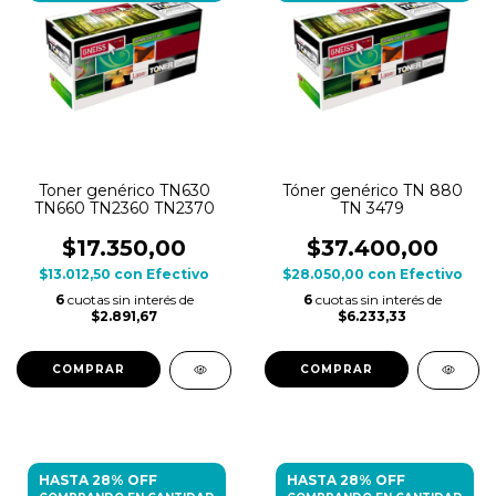
Toner genérico TN630
Tóner genérico TN 880
TN660 TN2360 TN2370
TN 3479
$17.350,00
$37.400,00
$13.012,50
con
Efectivo
$28.050,00
con
Efectivo
6
cuotas sin interés de
6
cuotas sin interés de
$2.891,67
$6.233,33
HASTA 28% OFF
HASTA 28% OFF