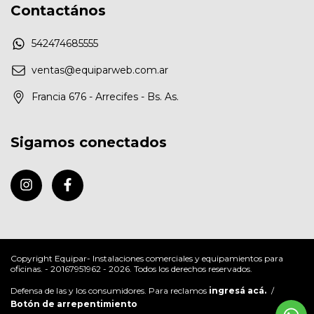
Contactános
542474685555
ventas@equiparweb.com.ar
Francia 676 - Arrecifes - Bs. As.
Sigamos conectados
Copyright Equipar- Instalaciones comerciales y equipamientos para
oficinas. - 20167951962 - 2026. Todos los derechos reservados.
Defensa de las y los consumidores. Para reclamos
ingresá acá.
/
Botón de arrepentimiento