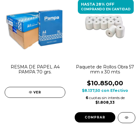
HASTA 28% OFF
COMPRANDO EN CANTIDAD
RESMA DE PAPEL A4
Paquete de Rollos Obra 57
PAMPA 70 grs.
mm x 30 mts
$10.850,00
$8.137,50
con
Efectivo
VER
6
cuotas sin interés de
$1.808,33