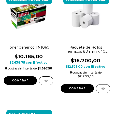
COMPRANDO EN CANTIDAD
COMPRANDO EN CANTIDAD
Tóner genérico TN1060
Paquete de Rollos
Térmicos 80 mm x 40
mts
$10.185,00
$16.700,00
$7.638,75
con
Efectivo
$12.525,00
con
Efectivo
6
cuotas sin interés de
$1.697,50
6
cuotas sin interés de
$2.783,33
HASTA 28% OFF