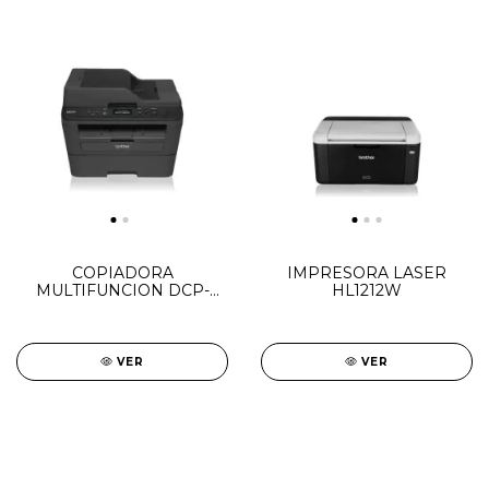
COPIADORA
IMPRESORA LASER
MULTIFUNCION DCP-
HL1212W
L2540DW
VER
VER