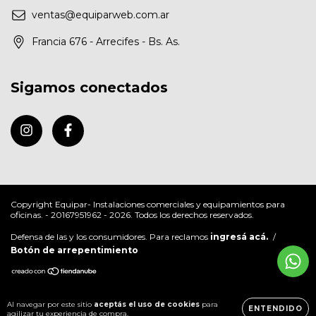
ventas@equiparweb.com.ar
Francia 676 - Arrecifes - Bs. As.
Sigamos conectados
Copyright Equipar- Instalaciones comerciales y equipamientos para
oficinas. - 20167951962 - 2026. Todos los derechos reservados.
Defensa de las y los consumidores. Para reclamos
ingresá acá.
/
Botón de arrepentimiento
Al navegar por este sitio
aceptás el uso de cookies
para
ENTENDIDO
agilizar tu experiencia de compra.