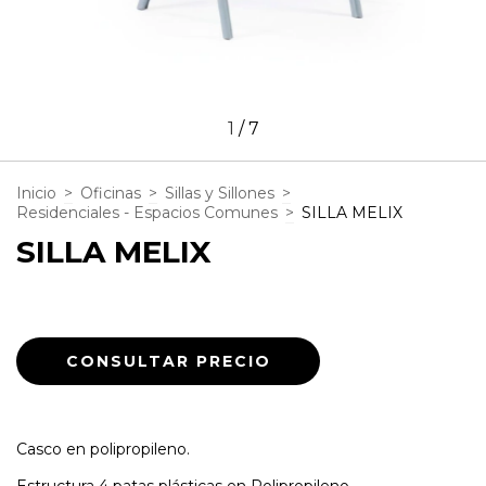
1
/
7
Inicio
>
Oficinas
>
Sillas y Sillones
>
Residenciales - Espacios Comunes
>
SILLA MELIX
SILLA MELIX
Casco en polipropileno.
Estructura 4 patas plásticas en Polipropileno.