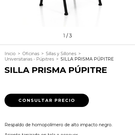
1
/
3
Inicio
>
Oficinas
>
Sillas y Sillones
>
Universitarias - Púpitres
>
SILLA PRISMA PÚPITRE
SILLA PRISMA PÚPITRE
Respaldo de homopolí­mero de alto impacto negro.
Asiento tapizado en tela o ecocuer.