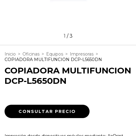
1
/
3
Inicio
>
Oficinas
>
Equipos
>
Impresoras
>
COPIADORA MULTIFUNCION DCP-L5650DN
COPIADORA MULTIFUNCION
DCP-L5650DN
Impresión desde dispositivos móviles mediante: AirPrint,